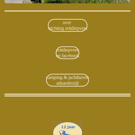
over
stichting reitdiepveer
reitdiepveer
op facebook
camping & jachthaven
aduarderzijl