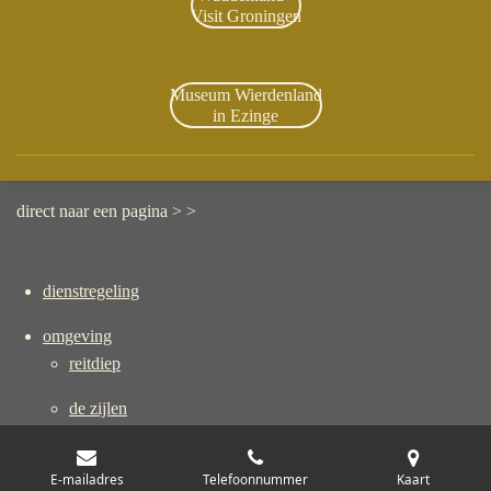
Visit Groningen
Museum Wierdenland
in Ezinge
direct naar een pagina > >
dienstregeling
omgeving
reitdiep
de zijlen
wandel(routes)
E-mailadres
Telefoonnummer
Kaart