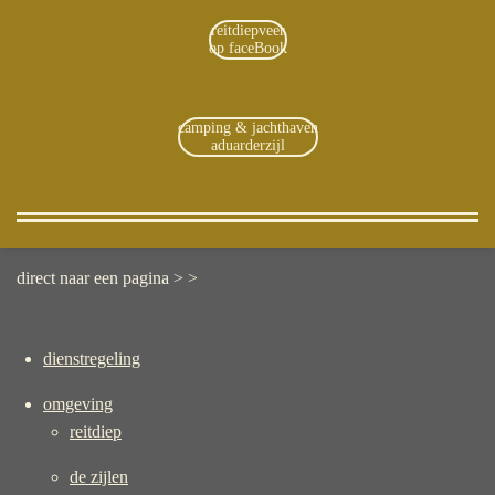
reitdiepveer
op faceBook
camping & jachthaven
aduarderzijl
direct naar een pagina > >
dienstregeling
omgeving
reitdiep
de zijlen