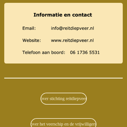
over stichting reitdiepveer
over het veerschip en de vrijwilligers