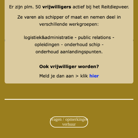
vragen / opmerkingen
verhuur