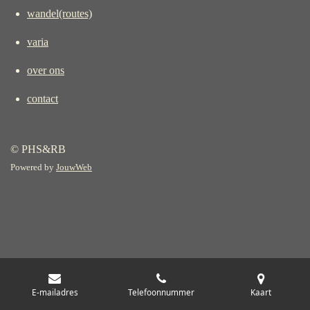
wandel(routes)
varia
over ons
contact
© PHS&RB
Powered by
JouwWeb
E-mailadres
Telefoonnummer
Kaart