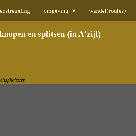
enstregeling
omgeving
wandel(routes)
open en splitsen (in A'zijl)
Schaphalsterz