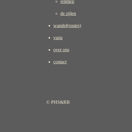
reitdiep
de zijlen
wandel(routes)
varia
over ons
contact
© PHS&RB