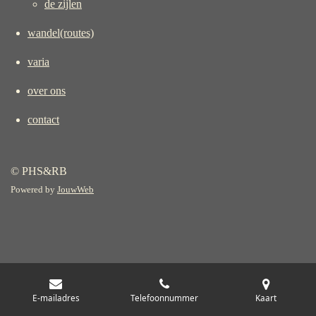
de zijlen
wandel(routes)
varia
over ons
contact
© PHS&RB
Powered by
JouwWeb
E-mailadres
Telefoonnummer
Kaart