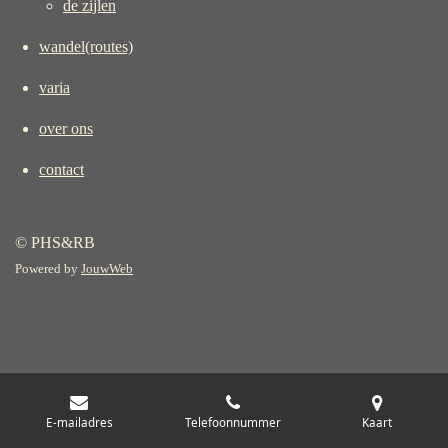
de zijlen
wandel(routes)
varia
over ons
contact
© PHS&RB
Powered by
JouwWeb
E-mailadres
Telefoonnummer
Kaart