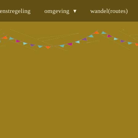
enstregeling
omgeving
wandel(routes)