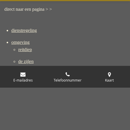
direct naar een pagina > >
dienstregeling
omgeving
reitdiep
de zijlen
wandel(routes)
E-mailadres
Telefoonnummer
Kaart
varia
over ons
contact